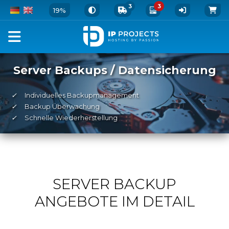
3
3
19%
Server Backups / Datensicherung
✓
Individuelles Backupmanagement
✓
Backup Überwachung
✓
Schnelle Wiederherstellung
SERVER BACKUP
ANGEBOTE IM DETAIL