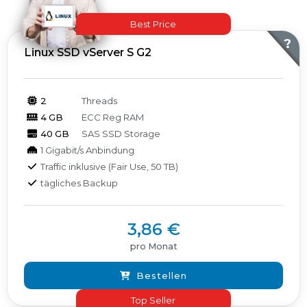
Best Price
Produkte
?
Linux SSD vServer S G2
2
Threads
4 GB
ECC Reg RAM
40 GB
SAS SSD Storage
1 Gigabit/s Anbindung
Traffic inklusive (Fair Use, 50 TB)
tägliches Backup
3,86 €
pro Monat
Bestellen
Top Seller