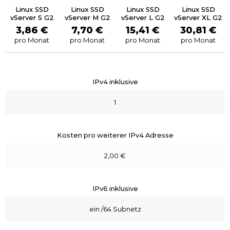
Linux SSD
Linux SSD
Linux SSD
Linux SSD
vServer S G2
vServer M G2
vServer L G2
vServer XL G2
3,86 €
7,70 €
15,41 €
30,81 €
pro Monat
pro Monat
pro Monat
pro Monat
IPv4 inklusive
1
Kosten pro weiterer IPv4 Adresse
2,00 €
IPv6 inklusive
ein /64 Subnetz