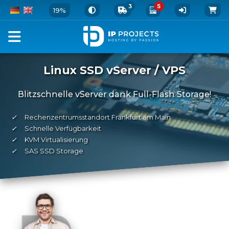
3
5
19%
Linux SSD vServer / VPS
Blitzschnelle vServer dank Full-Flash Storage!
✓
Rechenzentrumsstandort Frankfurt am Main
✓
Schnelle Verfügbarkeit
✓
KVM Virtualisierung
✓
SAS SSD Storage