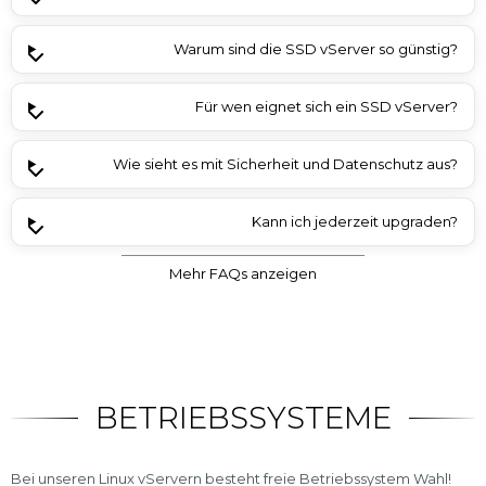
Warum sind die SSD vServer so günstig?
Für wen eignet sich ein SSD vServer?
Wie sieht es mit Sicherheit und Datenschutz aus?
Kann ich jederzeit upgraden?
Mehr FAQs anzeigen
Welche CPU und welcher RAM kommen bei den SSD
Erhalte ich zu meinem Linux SSD vServer auch eine IPv4 &
Bleiben meine Daten bei einem vServer Upgrade
Wie schnell wird der Linux SSD vServer bereitgestellt?
Gibt es Snapshots oder automatische Backups?
Werden die SSDs redundant abgesichert?
Gibt es Einschränkungen?
vServer Angeboten zum Einsatz?
IPv6 Adresse?
erhalten?
BETRIEBSSYSTEME
Bei unseren Linux vServern besteht freie Betriebssystem Wahl!