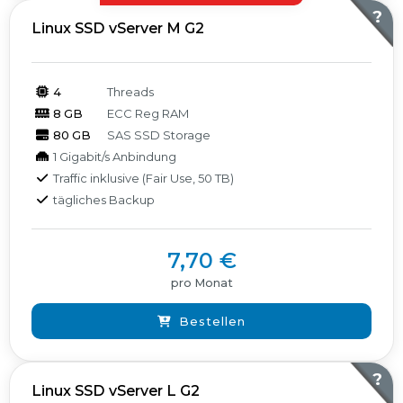
?
Linux SSD vServer M G2
4
Threads
8 GB
ECC Reg RAM
80 GB
SAS SSD Storage
1 Gigabit/s Anbindung
Traffic inklusive (Fair Use, 50 TB)
tägliches Backup
7,70 €
pro Monat
Bestellen
?
Linux SSD vServer L G2