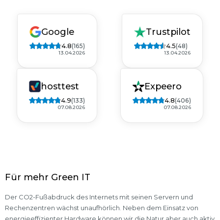
Google
Trustpilot
4.8
4.5
(165)
(48)
13.04.2026
13.04.2026
hosttest
Expeero
4.9
4.8
(133)
(406)
07.08.2026
07.08.2026
Für mehr Green IT
Der CO2-Fußabdruck des Internets mit seinen Servern und
Rechenzentren wächst unaufhörlich. Neben dem Einsatz von
energieeffizienter Hardware können wir die Natur aber auch aktiv