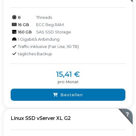
8
Threads
16 GB
ECC Reg RAM
160 GB
SAS SSD Storage
1 Gigabit/s Anbindung
Traffic inklusive (Fair Use, 50 TB)
tägliches Backup
15,41 €
pro Monat
Bestellen
?
Linux SSD vServer XL G2