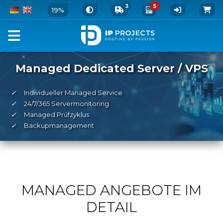
3
5
19%
Managed Dedicated Server / VPS
✓
Individueller Managed Service
✓
24/7/365 Servermonitoring
✓
Managed Prüfzyklus
✓
Backupmanagement
MANAGED ANGEBOTE IM
DETAIL