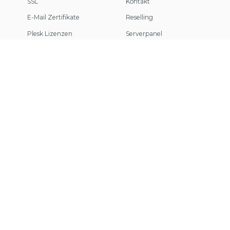
SSL
Kontakt
E-Mail Zertifikate
Reselling
Plesk Lizenzen
Serverpanel
Colocation
Cluster/Loadbalancing
Mail Security
Referenzprojekte
Unternehmen
Rechtliches
Über Uns
Kündigung
Mitarbeiter
Widerruf
Karriere
Zahlungsarten
Rechenzentrum
Abuse
Netzwerk
AGB
Blog
Datenschutz
Status
Impressum