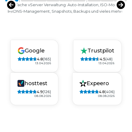
Einfache vServer Verwaltung: Auto-Installation, ISO-Mounts,
IP/rDNS-Management, Snapshots, Backups und vieles mehr!
Google
Trustpilot
4.8
4.5
(165)
(48)
13.04.2026
13.04.2026
hosttest
Expeero
4.9
4.8
(126)
(406)
08.08.2026
08.08.2026