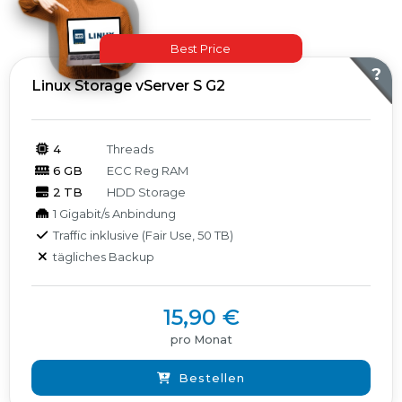
Best Price
Produkte
?
Linux Storage vServer S G2
4
Threads
6 GB
ECC Reg RAM
2 TB
HDD Storage
1 Gigabit/s Anbindung
Traffic inklusive (Fair Use, 50 TB)
tägliches Backup
15,90 €
pro Monat
Bestellen