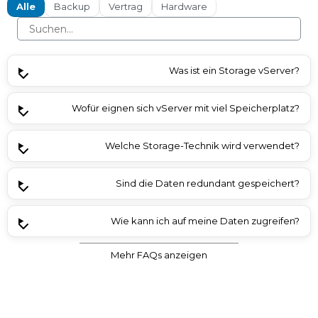
Alle
Backup
Vertrag
Hardware
Was ist ein Storage vServer?
Wofür eignen sich vServer mit viel Speicherplatz?
Welche Storage-Technik wird verwendet?
Sind die Daten redundant gespeichert?
Wie kann ich auf meine Daten zugreifen?
Mehr FAQs anzeigen
Wie werden von Storage vServern Backups erstellt?
Welche Betriebssysteme sind verfügbar?
Kann ich den Speicher später erweitern?
Wie performant sind Storage vServer?
Gibt es Traffic-Begrenzungen?