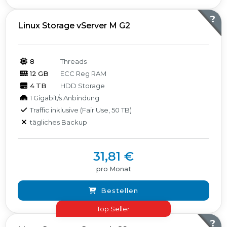
?
Linux Storage vServer M G2
8
Threads
12 GB
ECC Reg RAM
4 TB
HDD Storage
1 Gigabit/s Anbindung
Traffic inklusive (Fair Use, 50 TB)
tägliches Backup
31,81 €
pro Monat
Bestellen
Top Seller
?