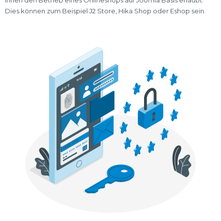
Ihnen den Betrieb eines Onlineshops auf Joomla Basis erlaubt.
Dies können zum Beispiel J2 Store, Hika Shop oder Eshop sein.