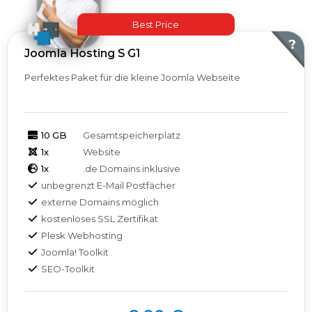
Best Price
Produkte
?
Joomla Hosting S G1
Perfektes Paket für die kleine Joomla Webseite
10 GB
Gesamtspeicherplatz
1x
Website
1x
.de Domains inklusive
unbegrenzt E-Mail Postfächer
externe Domains möglich
kostenloses SSL Zertifikat
Plesk Webhosting
Joomla! Toolkit
SEO-Toolkit