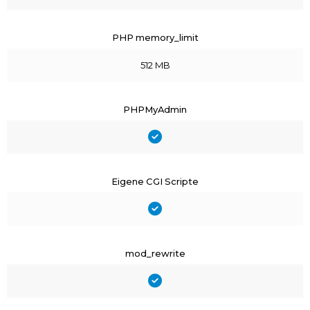
PHP memory_limit
512 MB
PHPMyAdmin
Eigene CGI Scripte
mod_rewrite