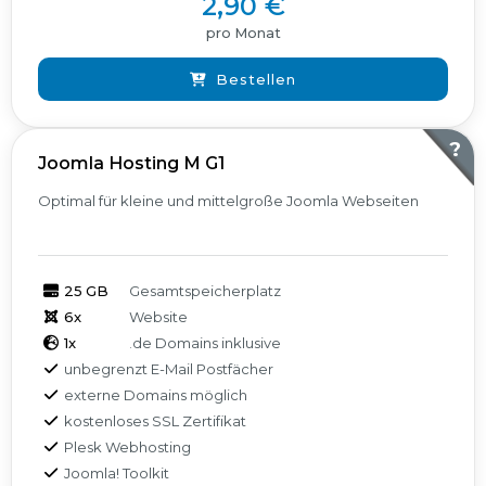
2,90 €
pro Monat
Bestellen
?
Joomla Hosting M G1
Optimal für kleine und mittelgroße Joomla Webseiten
25 GB
Gesamtspeicherplatz
6x
Website
1x
.de Domains inklusive
unbegrenzt E-Mail Postfächer
externe Domains möglich
kostenloses SSL Zertifikat
Plesk Webhosting
Joomla! Toolkit