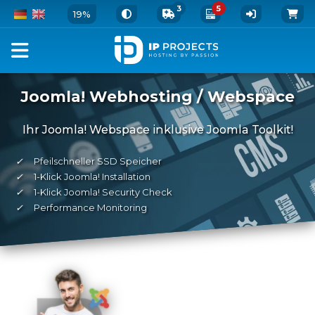
3
5
19%
Joomla! Webhosting / Webspace
Ihr Joomla! Webspace inklusive Joomla Toolkit!
✓
Pfeilschneller SSD Speicher
✓
1-Klick Joomla! Installation
✓
1-Klick Joomla! Security Check
✓
Performance Monitoring