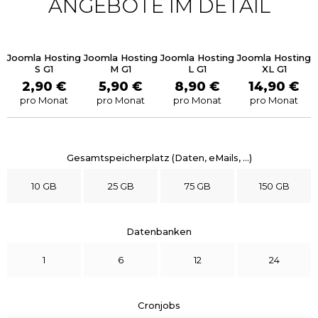
ANGEBOTE IM DETAIL
Joomla Hosting
Joomla Hosting
Joomla Hosting
Joomla Hosting
S G1
M G1
L G1
XL G1
2,90 €
5,90 €
8,90 €
14,90 €
pro Monat
pro Monat
pro Monat
pro Monat
Gesamtspeicherplatz (Daten, eMails, ...)
10 GB
25 GB
75 GB
150 GB
Datenbanken
1
6
12
24
Cronjobs