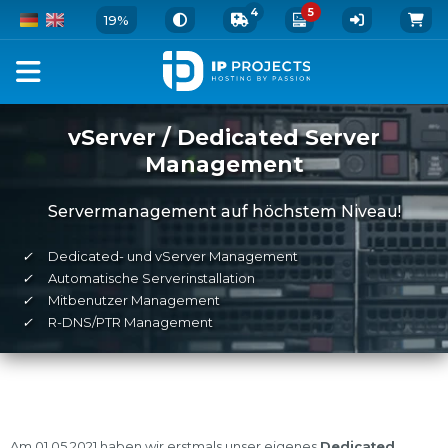
4
5
19%
vServer / Dedicated Server
Management
Servermanagement auf höchstem Niveau!
✓
Dedicated- und vServer Management
✓
Automatische Serverinstallation
✓
Mitbenutzer Management
✓
R-DNS/PTR Management
Zusammenfassung
Am 01.05.2021 haben wir erstmals unser eigenes
Dedicated