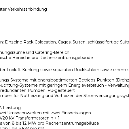
guter Verkehrsanbindung
en: Einzelne Rack Colocation, Cages, Suiten, schlüsselfertige S
hungsräume und Catering-Bereich
nische Bereiche pro Rechenzentrumsgebäude
ierter Freiluft-Kühlung sowie separaten Rückkühlern sowie einem
ungs-Systeme mit energieoptimierten Betriebs-Punkten (Drehzah
uchtung-Systeme mit geringem Energieverbrauch - Verwaltung d
it redundanten Pumpen, FU-gesteuert
pen für Notheizung und Vorheizen der Stromversorgungssys
A Leistung
zwei Umspannwerken mit zwei Einspeisungen
/20 kV Transformatoren n + 1
nts von 8 bis 12 MW pro Rechenzentrumsgebäude
 von 1 bis 3 kW pro m²