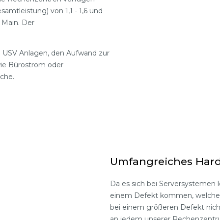
amtleistung) von 1,1 - 1,6 und
 Main. Der
on USV Anlagen, den Aufwand zur
wie Bürostrom oder
che.
Umfangreiches Har
Da es sich bei Serversystemen 
einem Defekt kommen, welcher 
bei einem größeren Defekt nich
an jedem unserer Rechenzentrum