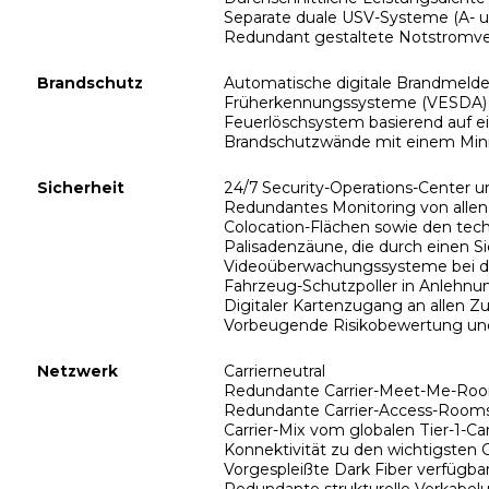
Separate duale USV-Systeme (A-
Redundant gestaltete Notstromve
Brandschutz
Automatische digitale Brandmelde
Früherkennungssysteme (VESDA)
Feuerlöschsystem basierend auf e
Brandschutzwände mit einem M
Sicherheit
24/7 Security-Operations-Center u
Redundantes Monitoring von allen k
Colocation-Flächen sowie den tech
Palisadenzäune, die durch einen
Videoüberwachungssysteme bei d
Fahrzeug-Schutzpoller in Anlehnu
Digitaler Kartenzugang an allen 
Vorbeugende Risikobewertung und
Netzwerk
Carrierneutral
Redundante Carrier-Meet-Me-Ro
Redundante Carrier-Access-Room
Carrier-Mix vom globalen Tier-1-Carr
Konnektivität zu den wichtigsten 
Vorgespleißte Dark Fiber verfügba