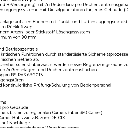
 und B-Versorgung) mit 2n Redundanz pro Rechenzentrumsgeb
rsorgungssysteme mit Dieselgeneratoren für jedes Gebäude (D
anlage auf allen Ebenen mit Punkt- und Luftansaugungsdetekt
 im Rückluftweg
inem Argon- oder Stickstoff-Löschgassystem
inimum von 90 mm
nd Betriebszentrale
ritischen Funktionen durch standardisierte Sicherheitsprozesse 
nischen Betrieb ab.
 Sicherheitsdienst überwacht werden sowie Begrenzungszäune 
en Außenanlagen- und Rechenzentrumsflächen
ng an BS PAS 68:2013
Zugangstüren
 kontinuierliche Prüfung/Schulung von Bedienpersonal
oms
s pro Gebäude
iers bis hin zu regionalen Carriers (über 350 Carrier)
Carrier Hubs wie z.B. zum DE-CIX
r auf Nachfrage