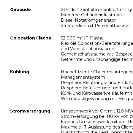
Gebäude
Standort zentral in Frankfurt mit 
Moderne Gebäudeinfrastruktur
Diesel Notstromgenerator
24 Stunden mit Personal besetzt
Colocation Fläche
52.000 m² IT-Fläche
Flexible Colocation-Bereitstellung
und Vorinstallationsräume)
Gemeinschaftsräume wie Besprec
Getrennte und unabhängige tech
Kühlung
Hocheffiziente Chiller mit integr
Managementsystem
Periphere Belüftungs- und Entlüft
Periphere Befeuchtung- und Entfe
Kühl- und Kaltwasserkreisläufe m
Wärmerückgewinnung mit Heizpum
Stromversorgung
Umspannwerk vor Ort mit 120 MV
Stromversorgung bei 110 kV von 
Eigenes Umspannwerk mit drei 110
Maximale IT-Auslastung des Clie
Durchschnittliche Leistungsdichte