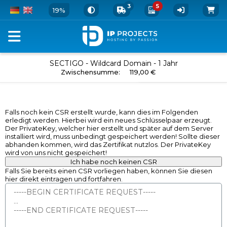
3
5
19%
SSL/TLS
SECTIGO - Wildcard Domain - 1 Jahr
in den Warenkorb
Zwischensumme
:
119,00 €
Zertifikat
bestellen
-
Falls noch kein CSR erstellt wurde, kann dies im Folgenden
erledigt werden. Hierbei wird ein neues Schlüsselpaar erzeugt.
SECTIGO
Der PrivateKey, welcher hier erstellt und später auf dem Server
installiert wird, muss unbedingt gespeichert werden! Sollte dieser
-
abhanden kommen, wird das Zertifikat nutzlos. Der PrivateKey
wird von uns nicht gespeichert!
Wildcard
Ich habe noch keinen CSR
Domain
Falls Sie bereits einen CSR vorliegen haben, können Sie diesen
hier direkt eintragen und fortfahren.
-
1
Jahr