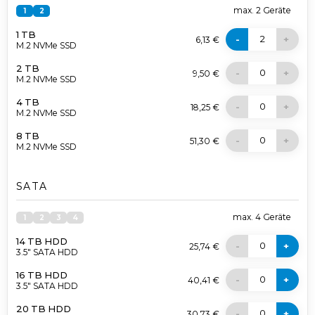
max.
2
Geräte
1
2
1 TB
2
-
+
6,13 €
M.2 NVMe SSD
2 TB
0
-
+
9,50 €
M.2 NVMe SSD
4 TB
0
-
+
18,25 €
M.2 NVMe SSD
8 TB
0
-
+
51,30 €
M.2 NVMe SSD
SATA
max.
4
Geräte
1
2
3
4
14 TB HDD
0
-
+
25,74 €
3.5" SATA HDD
16 TB HDD
0
-
+
40,41 €
3.5" SATA HDD
20 TB HDD
0
-
+
30,73 €