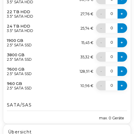
3.5" SATA HDD
22 TB HDD
0
-
+
27,76 €
3.5" SATA HDD
24 TB HDD
0
-
+
25,74 €
3.5" SATA HDD
1900 GB
0
-
+
15,45 €
2.5" SATA SSD
3800 GB
0
-
+
35,32 €
2.5" SATA SSD
7600 GB
0
-
+
128,91 €
2.5" SATA SSD
960 GB
0
-
+
10,96 €
2.5" SATA SSD
SATA/SAS
max.
0
Geräte
Übersicht