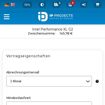
4
5
19%
Dedicated
Intel Performance XL G2
in den Warenkorb
Zwischensumme
:
145,78 €
Server
und
Add-
Vertragseigenschaften
Ons
konfigurieren
-
Abrechnungsintervall
Intel
Performance
XL
Mindestlaufzeit
G2