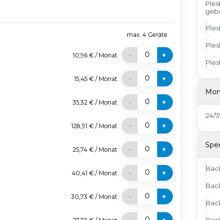
Ples
geb
Ples
max.
4
Geräte
Ples
0
-
+
10,96 €
/
Monat
Ples
0
-
+
15,45 €
/
Monat
Mon
0
-
+
35,32 €
/
Monat
24/
0
-
+
128,91 €
/
Monat
Spei
0
-
+
25,74 €
/
Monat
Bac
0
-
+
40,41 €
/
Monat
Back
0
-
+
30,73 €
/
Monat
Bac
0
Bac