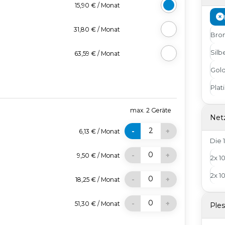
15,90 €
/
Monat
31,80 €
/
Monat
Bro
Silb
63,59 €
/
Monat
Gol
Plat
max.
2
Geräte
Net
2
-
+
6,13 €
/
Monat
Die 
0
-
+
9,50 €
/
Monat
2x 1
2x 1
0
-
+
18,25 €
/
Monat
0
-
+
51,30 €
/
Monat
Ple