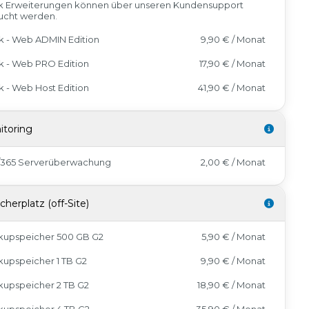
k Erweiterungen können über unseren Kundensupport
ucht werden.
k - Web ADMIN Edition
9,90 € / Monat
k - Web PRO Edition
17,90 € / Monat
k - Web Host Edition
41,90 € / Monat
itoring
7/365 Serverüberwachung
2,00 € / Monat
cherplatz (off-Site)
kupspeicher 500 GB G2
5,90 € / Monat
upspeicher 1 TB G2
9,90 € / Monat
kupspeicher 2 TB G2
18,90 € / Monat
kupspeicher 4 TB G2
35,90 € / Monat