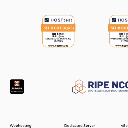
Auszeichnungen
Partner
Footer
Webhosting
Dedicated Server
vSe