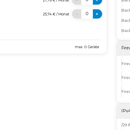
-
+
27,76 €
/
Monat
Bac
0
-
+
25,74 €
/
Monat
Bac
Back
max.
0
Geräte
Fire
Fire
Fire
Fire
IPv
/29 