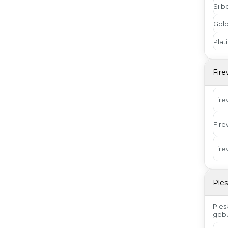
Silb
Gol
Plat
Fire
Fire
Fire
Fire
Ple
Ples
geb