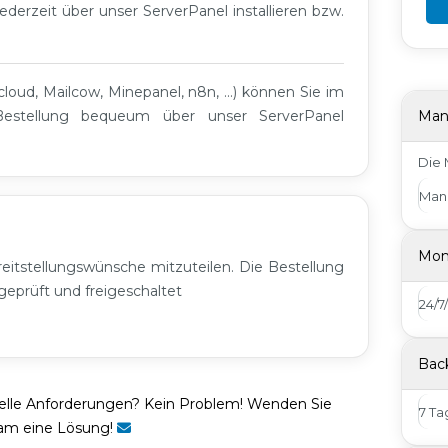
ederzeit über unser ServerPanel installieren bzw.
ud, Mailcow, Minepanel, n8n, ...) können Sie im
Bestellung bequeum über unser ServerPanel
Man
Die 
Man
Mon
eitstellungswünsche mitzuteilen. Die Bestellung
eprüft und freigeschaltet
24/
Bac
ielle Anforderungen? Kein Problem! Wenden Sie
7 Ta
sam eine Lösung!