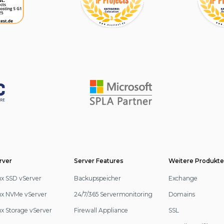
rver
Server Features
Weitere Produkt
ux SSD vServer
Backupspeicher
Exchange
ux NVMe vServer
24/7/365 Servermonitoring
Domains
ux Storage vServer
Firewall Appliance
SSL