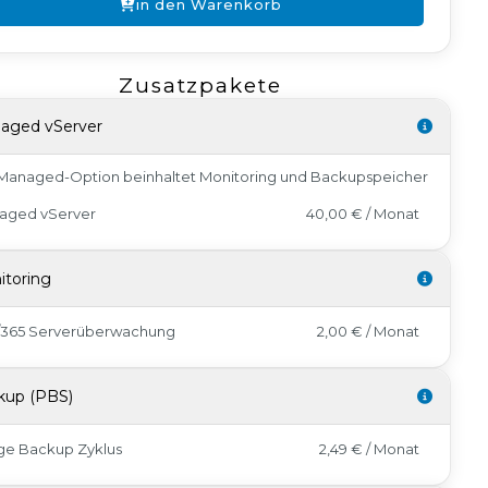
in den Warenkorb
Zusatzpakete
aged vServer
Managed-Option beinhaltet Monitoring und Backupspeicher
aged vServer
40,00 € / Monat
itoring
7/365 Serverüberwachung
2,00 € / Monat
kup (PBS)
ge Backup Zyklus
2,49 € / Monat