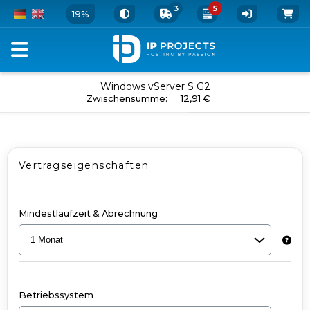
3
5
19%
vServer
Windows vServer S G2
in den Warenkorb
Zwischensumme
:
12,91 €
und
Add-
Ons
Vertragseigenschaften
bestellen
-
Windows
Mindestlaufzeit & Abrechnung
vServer
S
G2
Betriebssystem