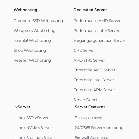
Webhosting
Footer
Dedicated Server
Navigation
Premium SSD Webhosting
Performance AMD Server
Wordpress Webhosting
Performance Intel Server
Joomla! Webhosting
Vorgängergeneration Server
Shop Webhosting
GPU Server
Reseller Webhosting
AMD sTR5 Server
Enterprise AMD Server
Enterprise Intel Server
Enterprise ARM Server
Server Depot
vServer
Server Features
Linux SSD vServer
Backupspeicher
Linux NVMe vServer
24/7/365 Servermonitoring
Linux Storage vServer
Firewall Appliance