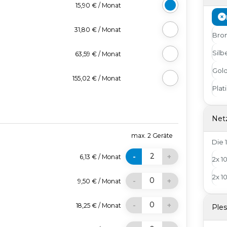
15,90 €
/
Monat
31,80 €
/
Monat
Bro
Silb
63,59 €
/
Monat
Gol
155,02 €
/
Monat
Plat
Net
max.
2
Geräte
Die 
2
-
+
6,13 €
/
Monat
2x 1
2x 1
0
-
+
9,50 €
/
Monat
0
-
+
18,25 €
/
Monat
Ple