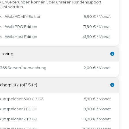
k Erweiterungen können über unseren Kundensupport
ucht werden.
k - Web ADMIN Edition
9,90 € / Monat
k - Web PRO Edition
17,90 € / Monat
k - Web Host Edition
41,90 € / Monat
itoring
7/365 Serverüberwachung
2,00 € / Monat
cherplatz (off-Site)
kupspeicher 500 GB G2
5,90 € / Monat
upspeicher 1 TB G2
9,90 € / Monat
kupspeicher 2 TB G2
18,90 € / Monat
kupspeicher 4 TB G2
35,90 € / Monat