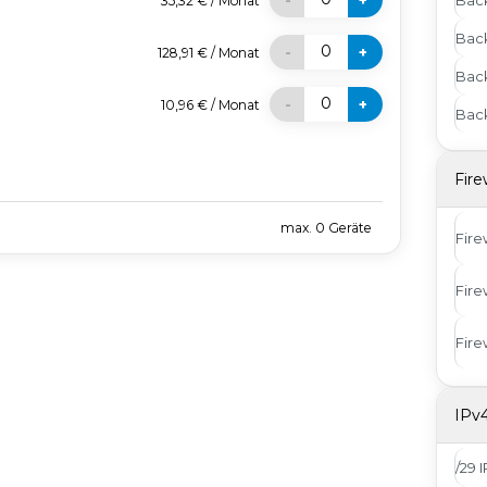
-
+
35,32 €
/
Monat
Bac
0
-
+
128,91 €
/
Monat
Bac
0
-
+
10,96 €
/
Monat
Back
Fire
max.
0
Geräte
Fire
Fire
Fire
IPv
/29 