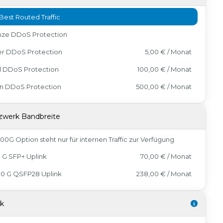
Best Routed Traffic
nze DDoS Protection
er DDoS Protection
5,00 € / Monat
d DDoS Protection
100,00 € / Monat
in DDoS Protection
500,00 € / Monat
zwerk Bandbreite
100G Option steht nur für internen Traffic zur Verfügung
0 G SFP+ Uplink
70,00 € / Monat
00 G QSFP28 Uplink
238,00 € / Monat
sk