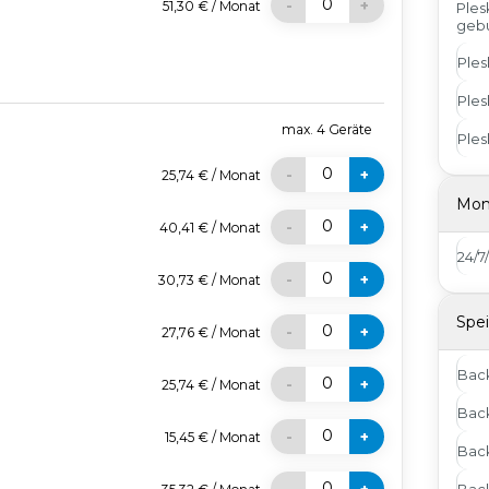
0
-
+
51,30 €
/
Monat
Ples
geb
Ples
Ples
max.
4
Geräte
Ples
0
-
+
25,74 €
/
Monat
Mon
0
-
+
40,41 €
/
Monat
24/
0
-
+
30,73 €
/
Monat
Spei
0
-
+
27,76 €
/
Monat
Bac
0
-
+
25,74 €
/
Monat
Back
0
-
+
15,45 €
/
Monat
Bac
0
Bac