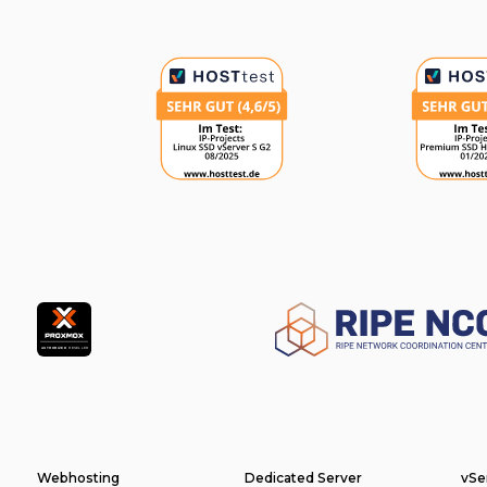
Auszeichnungen
Partner
Footer
Webhosting
Dedicated Server
vSe